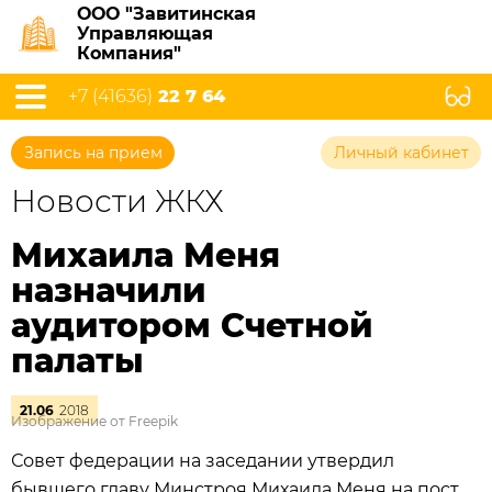
ООО "Завитинская
Управляющая
Компания"
+7 (41636)
22 7 64
Запись на прием
Личный кабинет
Новости ЖКХ
Михаила Меня
назначили
аудитором Счетной
палаты
21.06
2018
Изображение от Freepik
Совет федерации на заседании утвердил
бывшего главу Минстроя Михаила Меня на пост