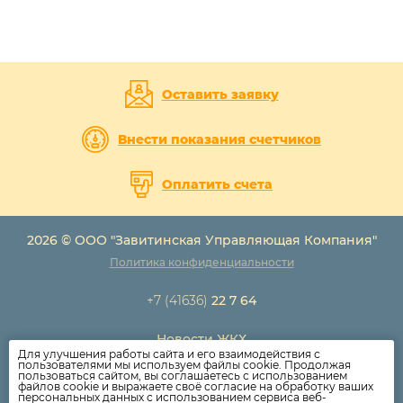
Оставить заявку
Внести показания счетчиков
Оплатить счета
2026 © ООО "Завитинская Управляющая Компания"
Политика конфиденциальности
+7 (41636)
22 7 64
Новости ЖКХ
Для улучшения работы сайта и его взаимодействия с
Новости компании
пользователями мы используем файлы cookie. Продолжая
пользоваться сайтом, вы соглашаетесь с использованием
Как оплатить
файлов cookie и выражаете своё согласие на обработку ваших
персональных данных с использованием сервиса веб-